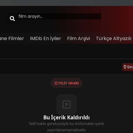
ane Filmler
IMDb En İyiler
Film Arşivi
Türkçe Altyazılı
Si
TELIF HAKKI
Bu İçerik Kaldırıldı
Telif hakkı gerekçesiyle bu bölümdeki içerik
yayınlanamamaktadır.