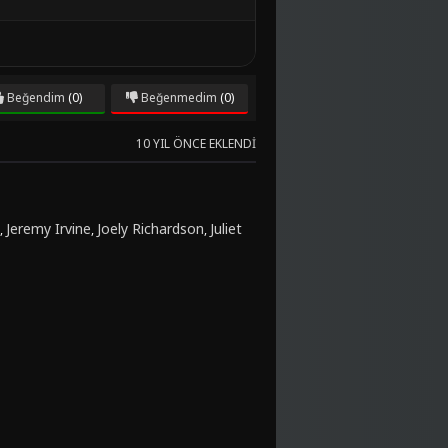
Beğendim
(0)
Beğenmedim
(0)
10 YIL ÖNCE EKLENDI
Jeremy Irvine
Joely Richardson
Juliet
,
,
,