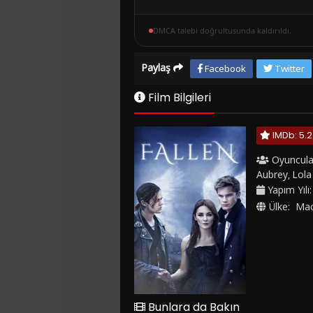
DMCA talebi doğrultusunda kaldırıldı.
Paylaş
Facebook
Twitter
Film Bilgileri
IMDb: 5.2
Oyuncula
Aubrey
Lola
,
Yapım Yılı
Ülke:
Mac
Bunlara da Bakın