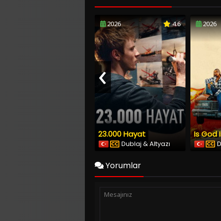
2026
4.6
2026
‹
23.000 Hayat
Is God 
Dublaj & Altyazı
D
Yorumlar