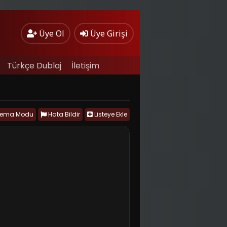
Üye Ol
Üye Girişi
Türkçe Dublaj
İletişim
nema Modu
Hata Bildir
Listeye Ekle