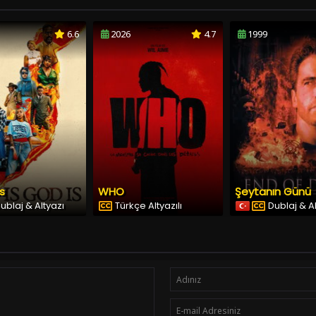
6.6
2026
4.7
1999
Is
WHO
Şeytanın Günü
ublaj & Altyazı
Türkçe Altyazılı
Dublaj & A