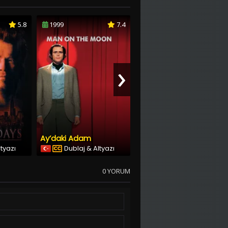
5.8
1999
7.4
2003
7.7
›
Ay’daki Adam
Şeytana Karşı
ltyazı
Dublaj & Altyazı
Dublaj & Altyazı
0 YORUM