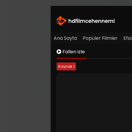
Ana Sayfa
Popüler Filmler
Efs
Fallen izle
Kaynak 1