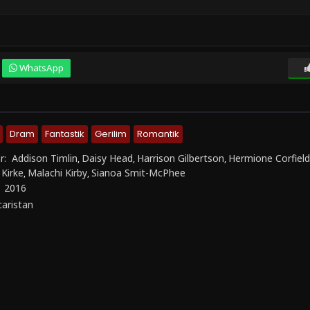
WhatsApp
Dram
Fantastik
Gerilim
Romantik
r:
Addison Timlin
Daisy Head
Harrison Gilbertson
Hermione Corfield
,
,
,
 Kirke
Malachi Kirby
Sianoa Smit-McPhee
,
,
:
2016
aristan