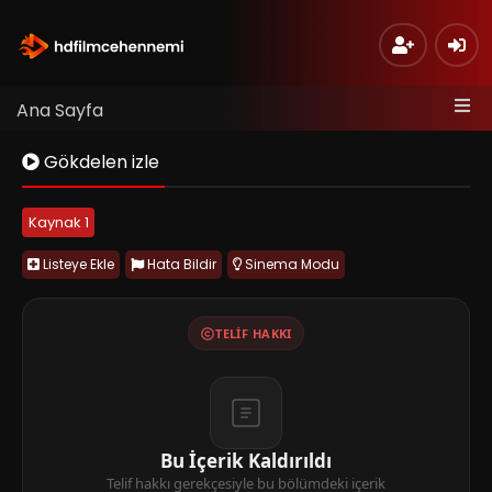
Ana Sayfa
Gökdelen izle
Kaynak 1
Listeye Ekle
Hata Bildir
Sinema Modu
TELIF HAKKI
Bu İçerik Kaldırıldı
Telif hakkı gerekçesiyle bu bölümdeki içerik