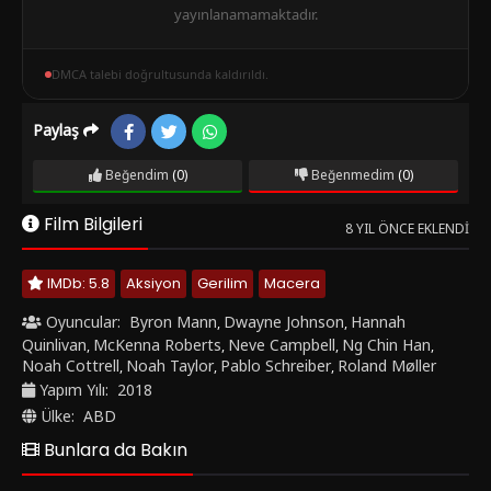
yayınlanamamaktadır.
DMCA talebi doğrultusunda kaldırıldı.
Paylaş
Beğendim
(0)
Beğenmedim
(0)
Film Bilgileri
8 YIL ÖNCE EKLENDI
IMDb: 5.8
Aksiyon
Gerilim
Macera
Oyuncular:
Byron Mann
Dwayne Johnson
Hannah
,
,
Quinlivan
McKenna Roberts
Neve Campbell
Ng Chin Han
,
,
,
,
Noah Cottrell
Noah Taylor
Pablo Schreiber
Roland Møller
,
,
,
Yapım Yılı:
2018
Ülke:
ABD
Bunlara da Bakın