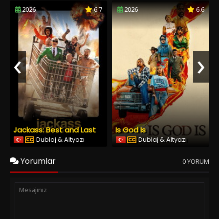
2026
6.7
2026
6.6
‹
›
Jackass: Best and Last
Is God Is
Dublaj & Altyazı
Dublaj & Altyazı
Yorumlar
0 YORUM