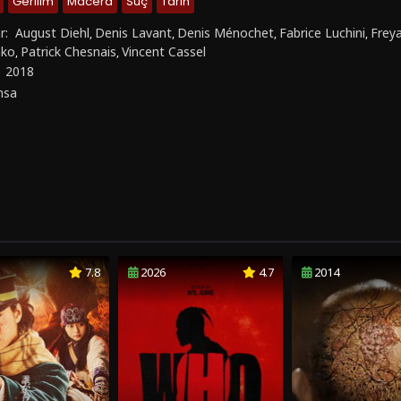
Gerilim
Macera
Suç
Tarih
r:
August Diehl
Denis Lavant
Denis Ménochet
Fabrice Luchini
Frey
,
,
,
,
nko
Patrick Chesnais
Vincent Cassel
,
,
:
2018
nsa
7.8
2026
4.7
2014