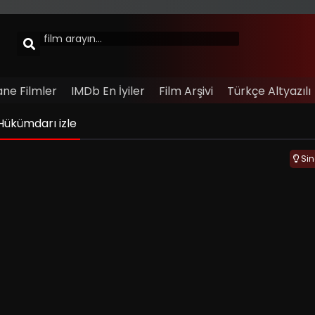
ane Filmler
IMDb En İyiler
Film Arşivi
Türkçe Altyazılı
Hükümdarı izle
Si