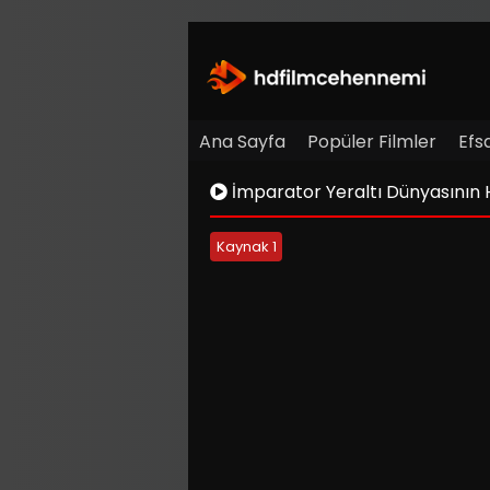
Ana Sayfa
Popüler Filmler
Efs
İmparator Yeraltı Dünyasının 
Kaynak 1