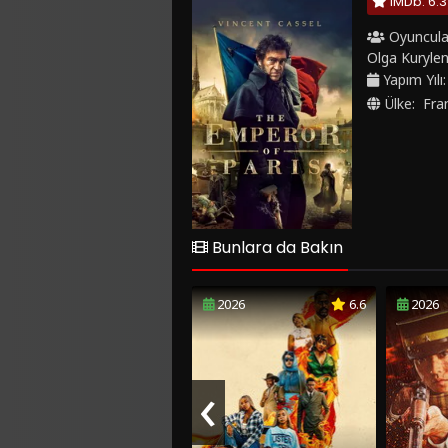
IMDb: 6.3
Oyuncula
Olga Kuryle
Yapım Yılı
Ülke:
Fra
Bunlara da Bakın
2026
6.6
2026
‹