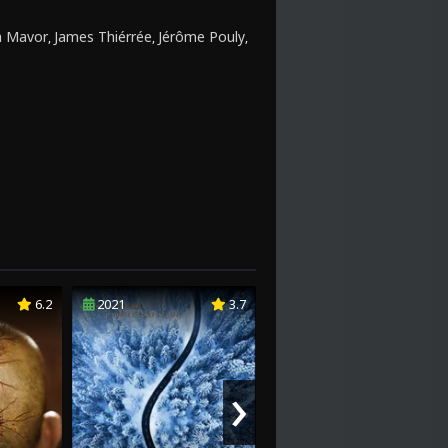
a Mavor
James Thiérrée
Jérôme Pouly
,
,
,
6.2
2021
3.7
2022
6.3
›