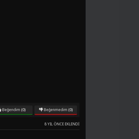
Beğendim
(0)
Beğenmedim
(0)
8 YIL ÖNCE EKLENDI