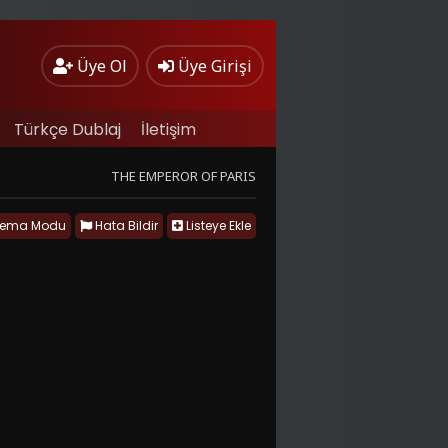
Üye Ol
Üye Girişi
Türkçe Dublaj
İletişim
THE EMPEROR OF PARIS
nema Modu
Hata Bildir
Listeye Ekle