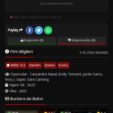
yayınlanamamaktadır.
DMCA talebi doğrultusunda kaldırıldı.
Paylaş
Beğendim
(0)
Beğenmedim
(0)
Film Bilgileri
3 YIL ÖNCE EKLENDI
IMDb: 6.2
Gerilim
Gizem
Korku
Oyuncular:
Cassandra Naud
Emily Tennant
Justin Sams
,
,
,
Rory J. Saper
Sara Canning
,
Yapım Yılı:
2023
Ülke:
ABD
Bunlara da Bakın