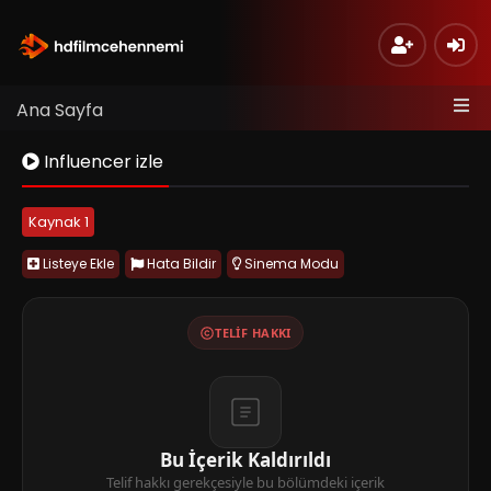
Ana Sayfa
Influencer izle
Kaynak 1
Listeye Ekle
Hata Bildir
Sinema Modu
TELIF HAKKI
Bu İçerik Kaldırıldı
Telif hakkı gerekçesiyle bu bölümdeki içerik