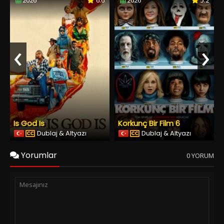
2026
6.6
2026
5.2
‹
›
Is God Is
Korkunç Bir Film 6
Dublaj & Altyazı
Dublaj & Altyazı
Yorumlar
0 YORUM