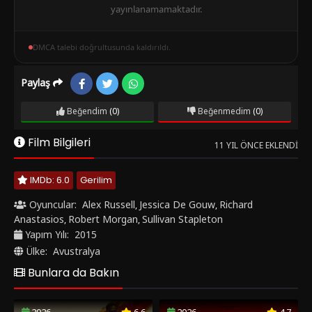
yayınlanamamaktadır.
DMCA talebi doğrultusunda kaldırıldı.
Paylaş
Beğendim
(0)
Beğenmedim
(0)
Film Bilgileri
11 YIL ÖNCE EKLENDI
IMDb: 6.0
Gerilim
Oyuncular:
Alex Russell
Jessica De Gouw
Richard
,
,
Anastasios
Robert Morgan
Sullivan Stapleton
,
,
Yapım Yılı:
2015
Ülke:
Avustralya
Bunlara da Bakın