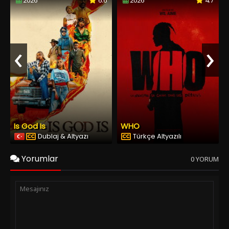
2026
6.6
2026
4.7
‹
›
Is God Is
WHO
Dublaj & Altyazı
Türkçe Altyazılı
Yorumlar
0 YORUM