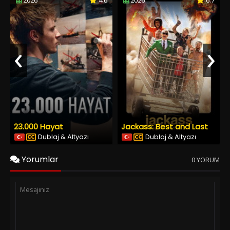
2026
4.6
2026
6.7
‹
›
23.000 Hayat
Jackass: Best and Last
Dublaj & Altyazı
Dublaj & Altyazı
Yorumlar
0 YORUM