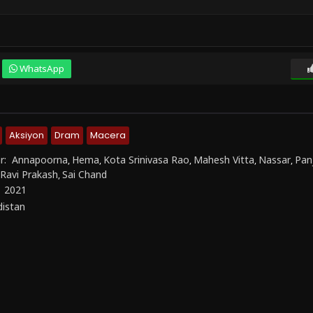
WhatsApp
Aksiyon
Dram
Macera
r:
Annapoorna
Hema
Kota Srinivasa Rao
Mahesh Vitta
Nassar
Pan
,
,
,
,
,
Ravi Prakash
Sai Chand
,
:
2021
distan