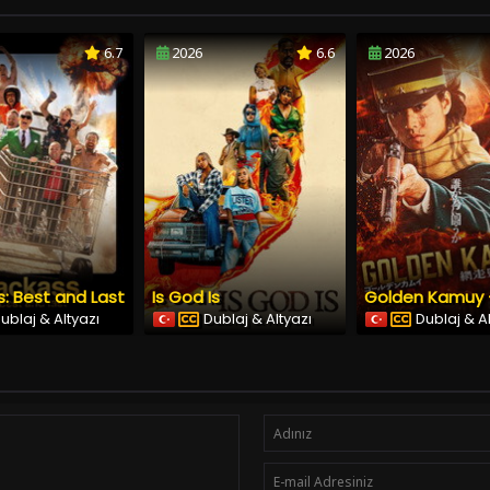
6.7
2026
6.6
2026
: Best and Last
Is God Is
ublaj & Altyazı
Dublaj & Altyazı
Dublaj & A