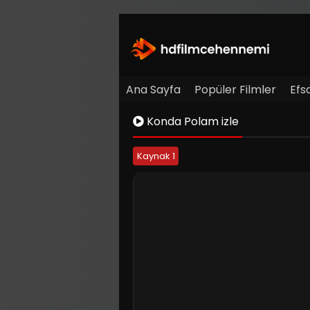
Ana Sayfa
Popüler Filmler
Efs
Konda Polam izle
Kaynak 1