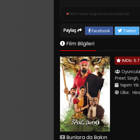
DMCA talebi doğrultusunda kaldırıldı.
Paylaş
Facebook
Twitter
Film Bilgileri
IMDb: 5.7
Oyuncula
Preet Singh
,
Yapım Yılı
Ülke:
Hin
Bunlara da Bakın