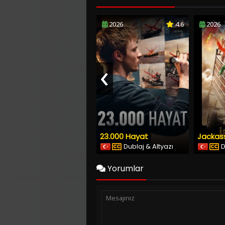
2026
4.6
2026
‹
23.000 Hayat
Jackass
Dublaj & Altyazı
D
Yorumlar