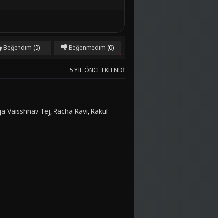
Beğendim
(0)
Beğenmedim
(0)
5 YIL ÖNCE EKLENDI
ja Vaisshnav Tej
Racha Ravi
Rakul
,
,