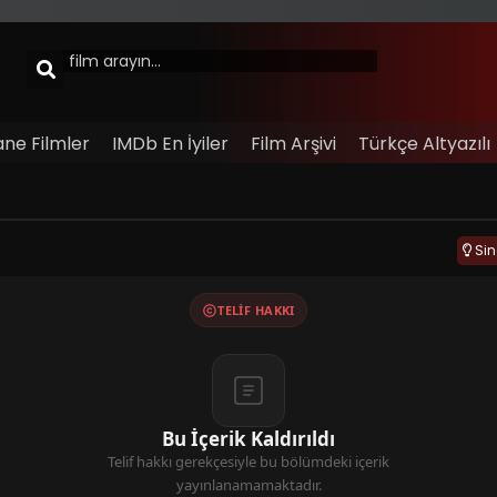
ane Filmler
IMDb En İyiler
Film Arşivi
Türkçe Altyazılı
Si
TELIF HAKKI
Bu İçerik Kaldırıldı
Telif hakkı gerekçesiyle bu bölümdeki içerik
yayınlanamamaktadır.