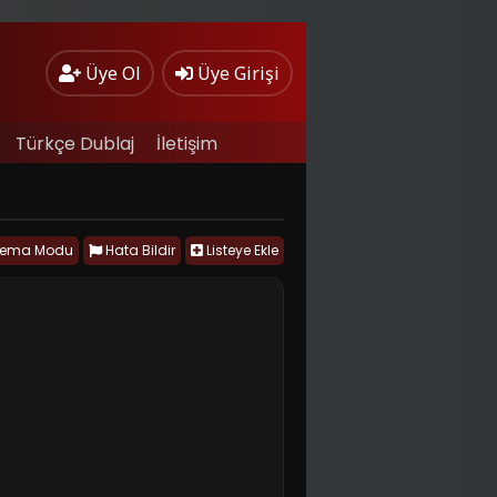
Üye Ol
Üye Girişi
Türkçe Dublaj
İletişim
nema Modu
Hata Bildir
Listeye Ekle