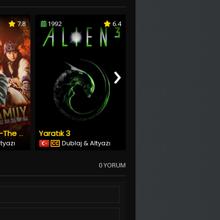
7.8
1992
6.4
1994
5.6
›
Yaratık 3
Ölüm Makinesi
Golden Kamuy -The Abashiri Prison Raid
ltyazı
Dublaj & Altyazı
Türkçe Altyazılı
0 YORUM