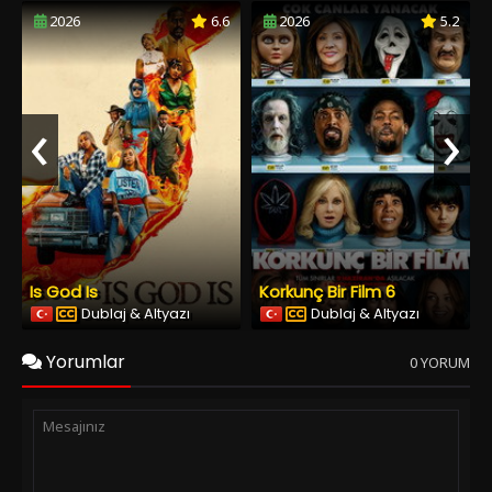
2026
6.6
2026
5.2
‹
›
Is God Is
Korkunç Bir Film 6
Dublaj & Altyazı
Dublaj & Altyazı
Yorumlar
0 YORUM