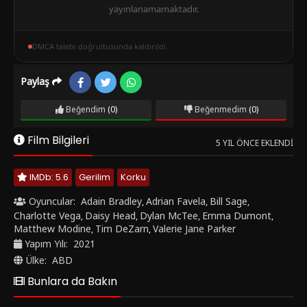
yayınlanamamaktadır.
DMCA talebi doğrultusunda kaldırıldı.
Paylaş
Beğendim
(0)
Beğenmedim
(0)
Film Bilgileri
5 YIL ÖNCE EKLENDI
IMDb: 5.6
Gerilim
Korku
Oyuncular:
Adain Bradley
Adrian Favela
Bill Sage
,
,
,
Charlotte Vega
Daisy Head
Dylan McTee
Emma Dumont
,
,
,
,
Matthew Modine
Tim DeZarn
Valerie Jane Parker
,
,
Yapım Yılı:
2021
Ülke:
ABD
Bunlara da Bakın