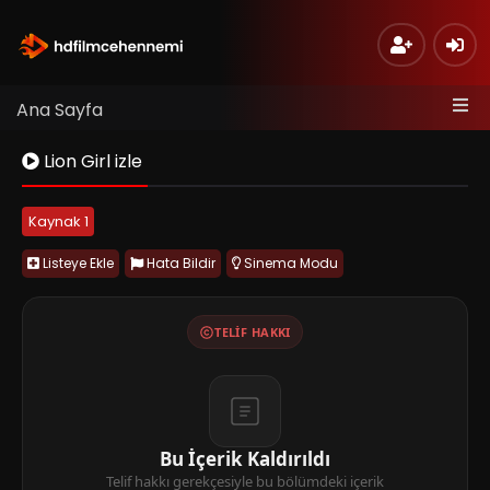
Ana Sayfa
Lion Girl izle
Kaynak 1
Listeye Ekle
Hata Bildir
Sinema Modu
TELIF HAKKI
Bu İçerik Kaldırıldı
Telif hakkı gerekçesiyle bu bölümdeki içerik