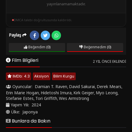
yayınlanamamaktadır.
DMCA talebi doğrultusunda kaldırıldı.
Paylaş
Beğendim
(0)
Beğenmedim
(0)
Film Bilgileri
2 YIL ÖNCE EKLENDI
IMDb: 4.3
Aksiyon
Bilim Kurgu
Oyuncular:
Damian T. Raven
David Sakurai
Derek Mears
,
,
,
Erin Marie Hogan
Hidetoshi Imura
Kirk Geiger
Myo Leong
,
,
,
,
Stefanie Estes
Tori Griffith
Wes Armstrong
,
,
Yapım Yılı:
2024
Ülke:
Japonya
Bunlara da Bakın