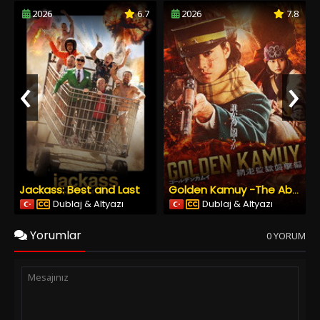
2026
6.7
2026
7.8
‹
›
Jackass: Best and Last
Golden Kamuy -The Abashiri Prison Raid
Dublaj & Altyazı
Dublaj & Altyazı
Yorumlar
0 YORUM