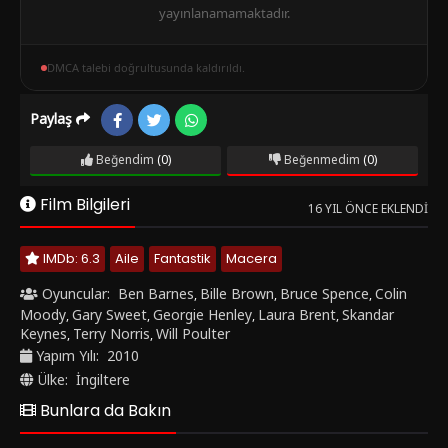
yayınlanamamaktadır.
DMCA talebi doğrultusunda kaldırıldı.
Paylaş
Beğendim
(0)
Beğenmedim
(0)
Film Bilgileri
16 YIL ÖNCE EKLENDI
IMDb: 6.3
Aile
Fantastik
Macera
Oyuncular:
Ben Barnes
Bille Brown
Bruce Spence
Colin
,
,
,
Moody
Gary Sweet
Georgie Henley
Laura Brent
Skandar
,
,
,
,
Keynes
Terry Norris
Will Poulter
,
,
Yapım Yılı:
2010
Ülke:
İngiltere
Bunlara da Bakın