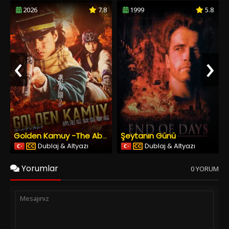
2026
7.8
1999
5.8
‹
›
Şeytanın Günü
Golden Kamuy -The Abashiri Prison Raid
Dublaj & Altyazı
Dublaj & Altyazı
Yorumlar
0 YORUM