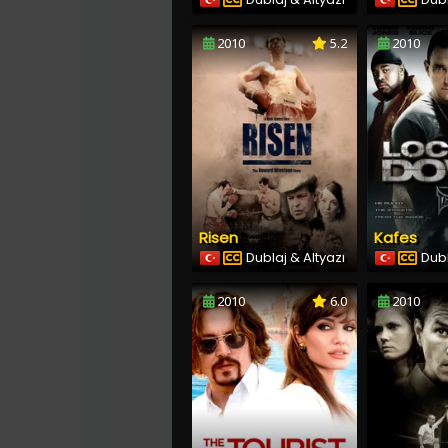
2010
5.2
2010
Risen
Kafes
Dublaj & Altyazı
Dubl
2010
6.0
2010