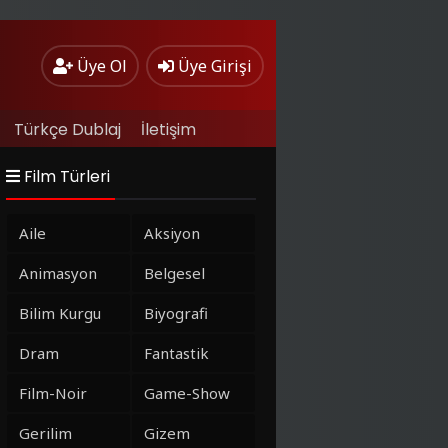
Üye Ol
Üye Girişi
Türkçe Dublaj
İletişim
Film Türleri
Aile
Aksiyon
Animasyon
Belgesel
Bilim Kurgu
Biyografi
Dram
Fantastik
Film-Noir
Game-Show
Gerilim
Gizem