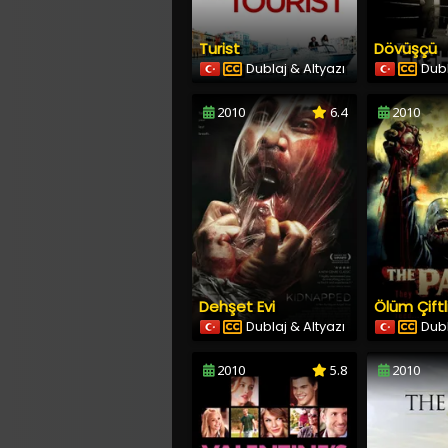
Turist
Dövüşçü
Dublaj & Altyazı
Dubl
2010
6.4
2010
Dehşet Evi
Ölüm Çiftl
Dublaj & Altyazı
Dubl
2010
5.8
2010