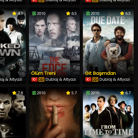
4.3
2010
6.5
2010
6.5
Ölüm Treni
Git Başımdan
aj & Altyazı
Dublaj & Altyazı
Dublaj & Altyazı
7.8
2010
5.7
2010
6.7