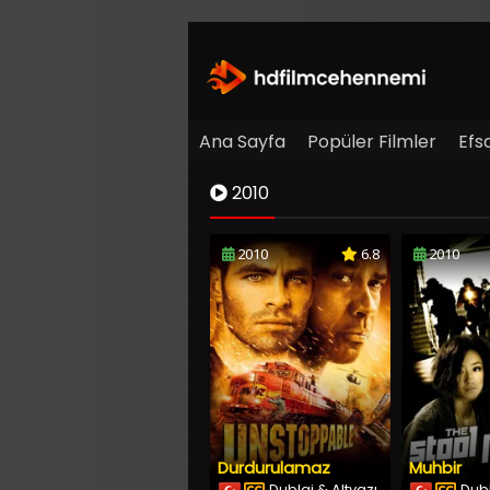
Ana Sayfa
Popüler Filmler
Efs
2010
2010
6.8
2010
Durdurulamaz
Muhbir
Dublaj & Altyazı
Dubl