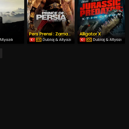
Alligator X
Pers Prensi : Zamanın Kumları
ltyazılı
Dublaj & Altyazı
Dublaj & Altyazı