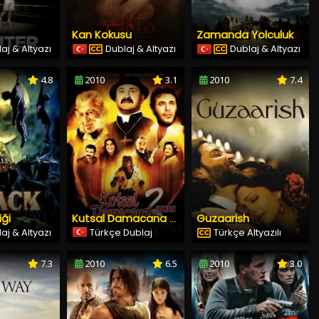
Kan Kokusu
Zamanda Yolculuk
aj & Altyazı
Dublaj & Altyazı
Dublaj & Altyazı
4.8
2010
3.1
2010
7.4
iği
Guzaarish
Kutsal Damacana 2 İtmen
aj & Altyazı
Türkçe Dublaj
Türkçe Altyazılı
7.3
2010
6.5
2010
3.0