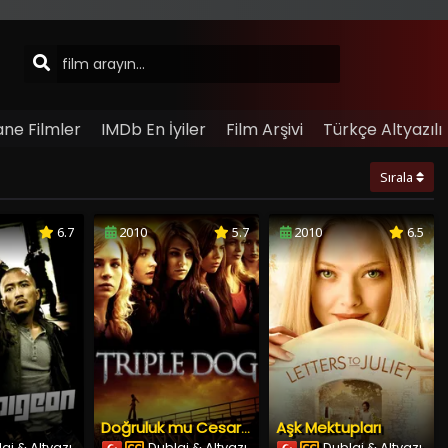
ane Filmler
IMDb En İyiler
Film Arşivi
Türkçe Altyazılı
Sırala
6.7
2010
5.7
2010
6.5
Aşk Mektupları
Doğruluk mu Cesaret mi?
aj & Altyazı
Dublaj & Altyazı
Dublaj & Altyazı