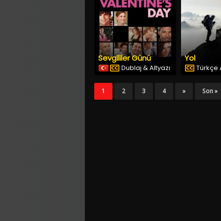
Sevgililer Günü
Yol
Dublaj & Altyazı
Türkçe A
1
2
3
4
»
Son »