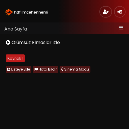
Ana Sayfa
Ölümsüz Elmaslar izle
Kaynak 1
Listeye Ekle
Hata Bildir
Sinema Modu