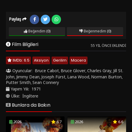
Paylaş
Beğendim
(0)
Beğenmedim
(0)
Film Bilgileri
55 YIL ÖNCE EKLENDI
IMDb: 6.5
Aksiyon
Gerilim
Macera
Oyuncular:
Bruce Cabot
Bruce Glover
Charles Gray
Jill St.
,
,
,
John
Jimmy Dean
Joseph Fürst
Lana Wood
Norman Burton
,
,
,
,
,
Putter Smith
Sean Connery
,
Yapım Yılı:
1971
Ülke:
İngiltere
Bunlara da Bakın
2026
6.7
2026
6.6