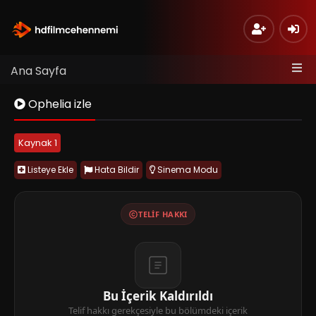
Ana Sayfa
Ophelia izle
Kaynak 1
Listeye Ekle
Hata Bildir
Sinema Modu
TELIF HAKKI
Bu İçerik Kaldırıldı
Telif hakkı gerekçesiyle bu bölümdeki içerik