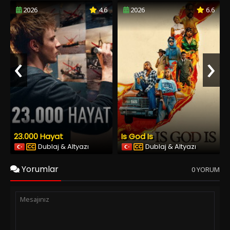
2026
4.6
2026
6.6
‹
›
23.000 Hayat
Is God Is
Dublaj & Altyazı
Dublaj & Altyazı
Yorumlar
0 YORUM