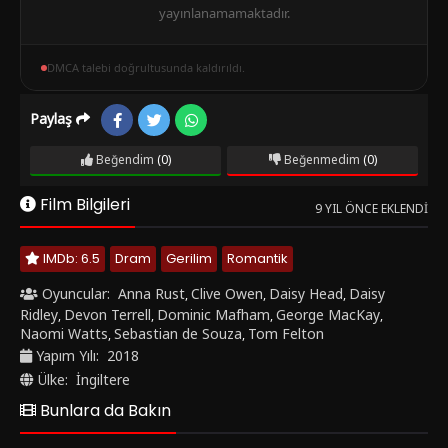
yayınlanamamaktadır.
DMCA talebi doğrultusunda kaldırıldı.
Paylaş
Beğendim
(0)
Beğenmedim
(0)
Film Bilgileri
9 YIL ÖNCE EKLENDI
IMDb: 6.5
Dram
Gerilim
Romantik
Oyuncular:
Anna Rust
Clive Owen
Daisy Head
Daisy
,
,
,
Ridley
Devon Terrell
Dominic Mafham
George MacKay
,
,
,
,
Naomi Watts
Sebastian de Souza
Tom Felton
,
,
Yapım Yılı:
2018
Ülke:
İngiltere
Bunlara da Bakın