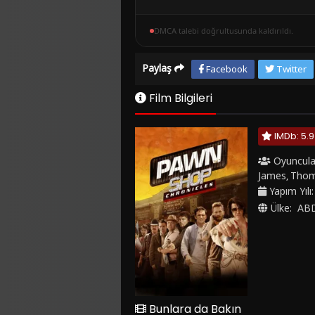
DMCA talebi doğrultusunda kaldırıldı.
Paylaş
Facebook
Twitter
Film Bilgileri
IMDb: 5.9
Oyuncula
James
Thom
,
Yapım Yılı
Ülke:
AB
Bunlara da Bakın