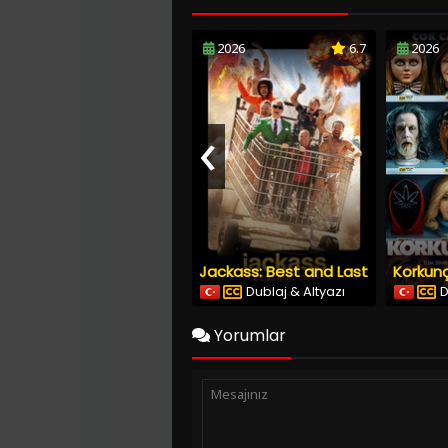
2026
6.7
2026
‹
Jackass: Best and Last
Korkunç
Dublaj & Altyazı
D
Yorumlar