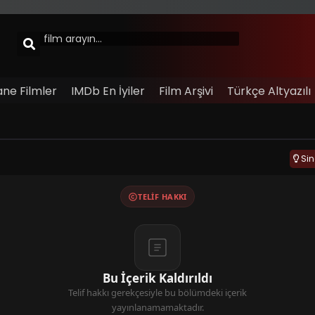
ane Filmler
IMDb En İyiler
Film Arşivi
Türkçe Altyazılı
Si
TELIF HAKKI
Bu İçerik Kaldırıldı
Telif hakkı gerekçesiyle bu bölümdeki içerik
yayınlanamamaktadır.