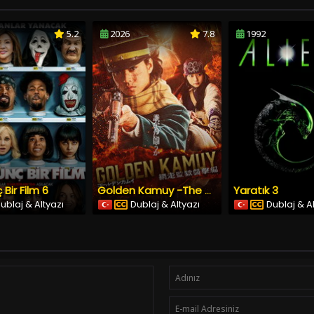
5.2
2026
7.8
1992
 Bir Film 6
Yaratık 3
Golden Kamuy -The Abashiri Prison Raid
ublaj & Altyazı
Dublaj & Altyazı
Dublaj & A