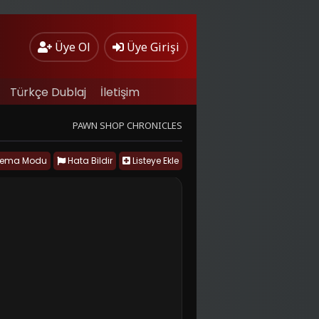
Üye Ol
Üye Girişi
Türkçe Dublaj
İletişim
PAWN SHOP CHRONICLES
nema Modu
Hata Bildir
Listeye Ekle