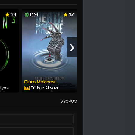
6.4
1994
5.6
1999
5.8
›
Ölüm Makinesi
Şeytanın Günü
ltyazı
Türkçe Altyazılı
Dublaj & Altyazı
0 YORUM