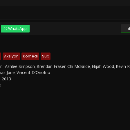
WhatsApp
Aksiyon
Komedi
Suç
r:
Ashlee Simpson
Brendan Fraser
Chi McBride
Elijah Wood
Kevin R
,
,
,
,
as Jane
Vincent D'Onofrio
,
:
2013
D