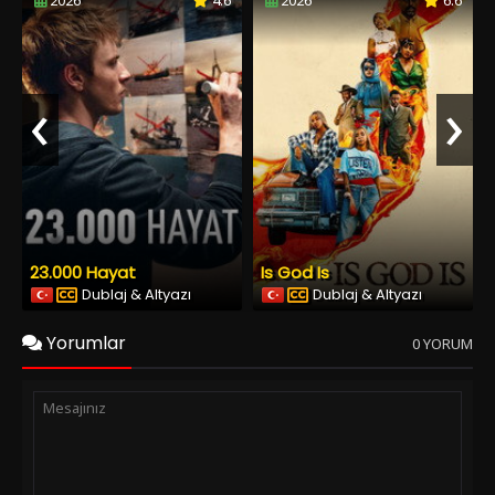
2026
4.6
2026
6.6
‹
›
23.000 Hayat
Is God Is
Dublaj & Altyazı
Dublaj & Altyazı
Yorumlar
0 YORUM