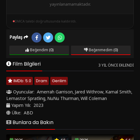
yayınlanamamaktadır.
DMCA talebi doğrultusunda kaldırıldı.
Paylaş
Beğendim
(0)
Beğenmedim
(0)
Film Bilgileri
3 YIL ÖNCE EKLENDI
IMDb: 5.0
Dram
Gerilim
Oyuncular:
Amerrah Garrison
Jared Withrow
Kamal Smith
,
,
,
Lemastor Spratling
NuNu Thurman
Will Coleman
,
,
Yapım Yılı:
2023
Ülke:
ABD
Bunlara da Bakın