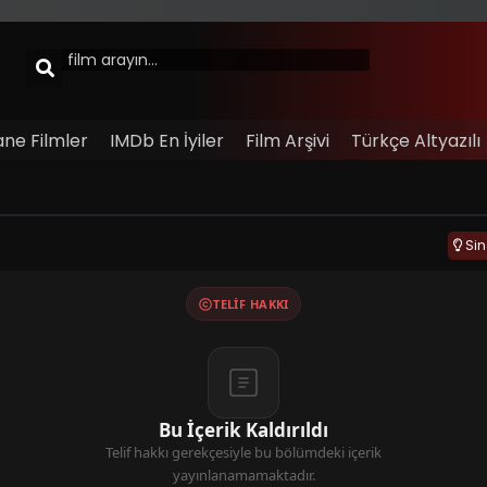
ane Filmler
IMDb En İyiler
Film Arşivi
Türkçe Altyazılı
Si
TELIF HAKKI
Bu İçerik Kaldırıldı
Telif hakkı gerekçesiyle bu bölümdeki içerik
yayınlanamamaktadır.