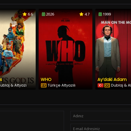
6.6
2026
4.7
1999
Is
WHO
Ay’daki Adam
ublaj & Altyazı
Türkçe Altyazılı
Dublaj & A