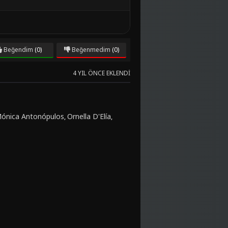
Beğendim
(0)
Beğenmedim
(0)
4 YIL ÖNCE EKLENDI
ónica Antonópulos
Ornella D'Elía
,
,