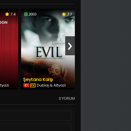
7.4
2003
7.7
2014
6.2
›
Şeytana Karşı
Dünyanın Sonu
ltyazı
Dublaj & Altyazı
Dublaj & Altyazı
0 YORUM