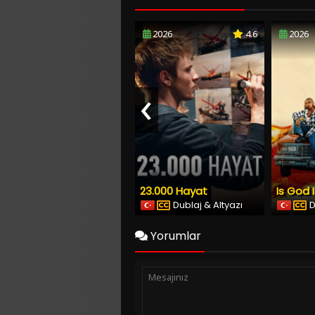
2026
4.6
2026
‹
23.000 Hayat
Is God 
Dublaj & Altyazı
D
Yorumlar