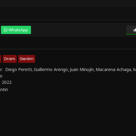
WhatsApp
Dram
Gerilim
r:
Diego Peretti
Guillermo Arengo
Juan Minujín
Macarena Achaga
M
,
,
,
,
to
:
2022
antin