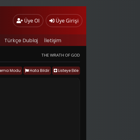
Üye Ol
Üye Girişi
Türkçe Dublaj
İletişim
THE WRATH OF GOD
nema Modu
Hata Bildir
Listeye Ekle