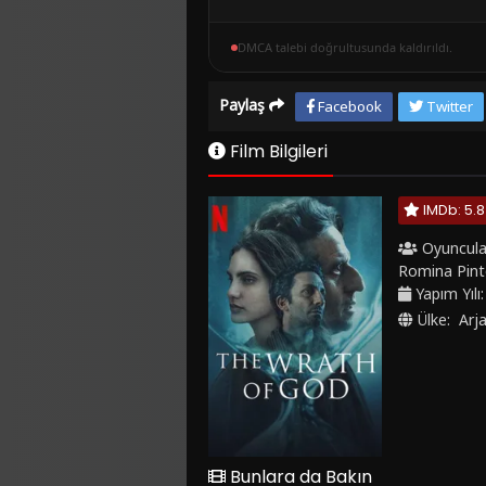
DMCA talebi doğrultusunda kaldırıldı.
Paylaş
Facebook
Twitter
Film Bilgileri
IMDb: 5.8
Oyuncula
Romina Pin
Yapım Yılı
Ülke:
Arj
Bunlara da Bakın