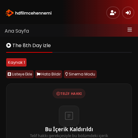
Ana Sayfa
The 8th Day izle
Kaynak 1
Listeye Ekle
Hata Bildir
Sinema Modu
TELIF HAKKI
Bu İçerik Kaldırıldı
Telif hakkı gerekçesiyle bu bölümdeki içerik