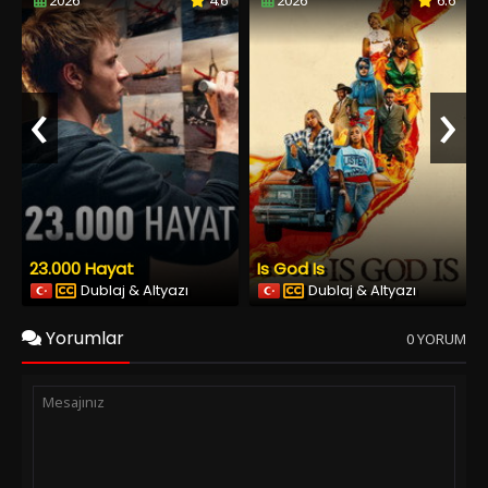
2026
4.6
2026
6.6
‹
›
23.000 Hayat
Is God Is
Dublaj & Altyazı
Dublaj & Altyazı
Yorumlar
0 YORUM