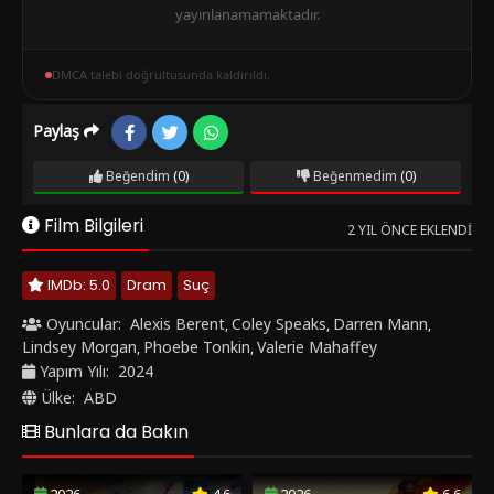
yayınlanamamaktadır.
DMCA talebi doğrultusunda kaldırıldı.
Paylaş
Beğendim
(0)
Beğenmedim
(0)
Film Bilgileri
2 YIL ÖNCE EKLENDI
IMDb: 5.0
Dram
Suç
Oyuncular:
Alexis Berent
Coley Speaks
Darren Mann
,
,
,
Lindsey Morgan
Phoebe Tonkin
Valerie Mahaffey
,
,
Yapım Yılı:
2024
Ülke:
ABD
Bunlara da Bakın