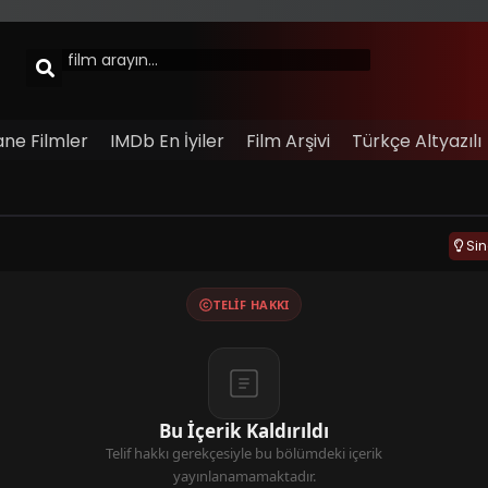
ane Filmler
IMDb En İyiler
Film Arşivi
Türkçe Altyazılı
Si
TELIF HAKKI
Bu İçerik Kaldırıldı
Telif hakkı gerekçesiyle bu bölümdeki içerik
yayınlanamamaktadır.