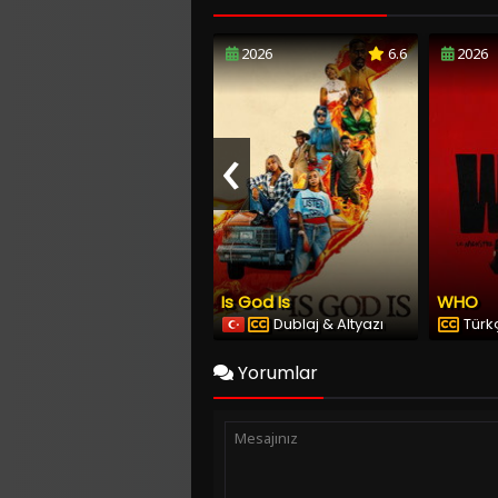
2026
6.6
2026
‹
Is God Is
WHO
Dublaj & Altyazı
Türkç
Yorumlar