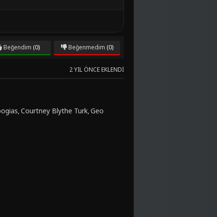
Beğendim
(0)
Beğenmedim
(0)
2 YIL ÖNCE EKLENDI
bogias
Courtney Blythe Turk
Geo
,
,