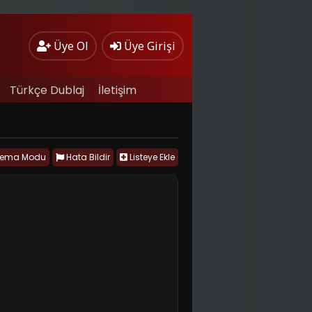
Üye Ol
Üye Girişi
Türkçe Dublaj
İletişim
nema Modu
Hata Bildir
Listeye Ekle