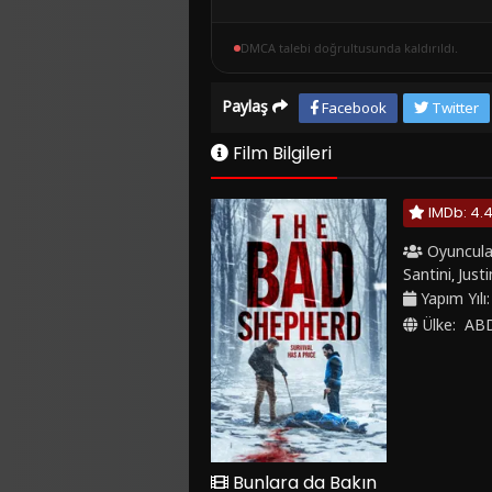
DMCA talebi doğrultusunda kaldırıldı.
Paylaş
Facebook
Twitter
Film Bilgileri
IMDb: 4.
Oyuncula
Santini
Justi
,
Yapım Yılı
Ülke:
AB
Bunlara da Bakın