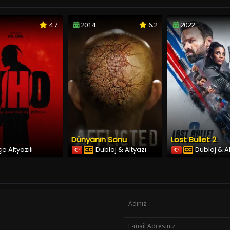
4.7
2014
6.2
2022
Dünyanın Sonu
Lost Bullet 2
e Altyazılı
Dublaj & Altyazı
Dublaj & A