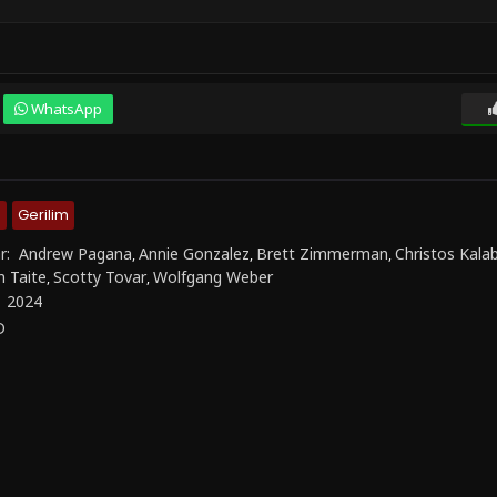
WhatsApp
4
Gerilim
r:
Andrew Pagana
Annie Gonzalez
Brett Zimmerman
Christos Kala
,
,
,
n Taite
Scotty Tovar
Wolfgang Weber
,
,
:
2024
D