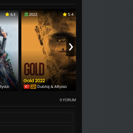
6.3
2022
5.4
2022
5.8
›
Gold 2022
Komplo
ltyazı
Dublaj & Altyazı
Dublaj & Altyazı
0 YORUM