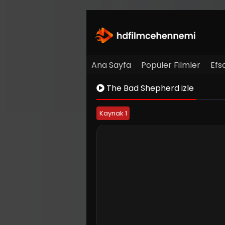
Ana Sayfa
Popüler Filmler
Efs
The Bad Shepherd izle
Kaynak 1