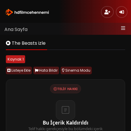
Ana Sayfa
The Beasts izle
Kaynak 1
Listeye Ekle
Hata Bildir
Sinema Modu
TELIF HAKKI
Bu İçerik Kaldırıldı
Telif hakkı gerekçesiyle bu bölümdeki içerik