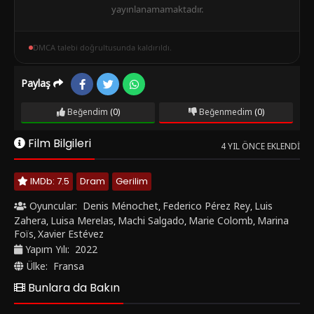
yayınlanamamaktadır.
DMCA talebi doğrultusunda kaldırıldı.
Paylaş
Beğendim
(0)
Beğenmedim
(0)
Film Bilgileri
4 YIL ÖNCE EKLENDI
IMDb: 7.5
Dram
Gerilim
Oyuncular:
Denis Ménochet
Federico Pérez Rey
Luis
,
,
Zahera
Luisa Merelas
Machi Salgado
Marie Colomb
Marina
,
,
,
,
Foïs
Xavier Estévez
,
Yapım Yılı:
2022
Ülke:
Fransa
Bunlara da Bakın