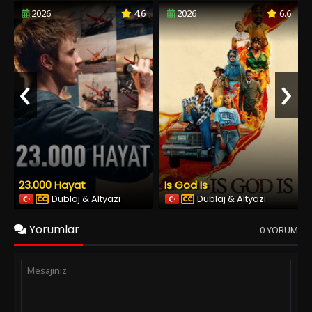
2026
4.6
2026
6.6
‹
›
23.000 Hayat
Is God Is
Dublaj & Altyazı
Dublaj & Altyazı
Yorumlar
0 YORUM