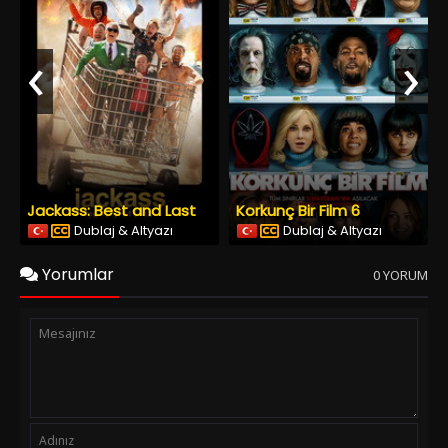
‹
›
Jackass: Best and Last
Korkunç Bir Film 6
Dublaj & Altyazı
Dublaj & Altyazı
Yorumlar
0 YORUM