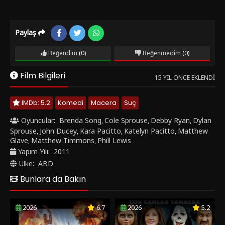
Paylaş
Beğendim
(0)
Beğenmedim
(0)
Film Bilgileri
15 YIL ÖNCE EKLENDI
IMDb: 5.2
Komedi
Macera
Suç
Oyuncular:
Brenda Song
Cole Sprouse
Debby Ryan
Dylan
,
,
,
Sprouse
John Ducey
Kara Pacitto
Katelyn Pacitto
Matthew
,
,
,
,
Glave
Matthew Timmons
Phill Lewis
,
,
Yapım Yılı:
2011
Ülke:
ABD
Bunlara da Bakın
2026
6.7
2026
5.2