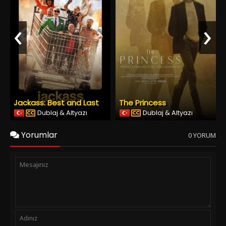
‹
›
Jackass: Best and Last
The Princess
Dublaj & Altyazı
Dublaj & Altyazı
Yorumlar
0 YORUM