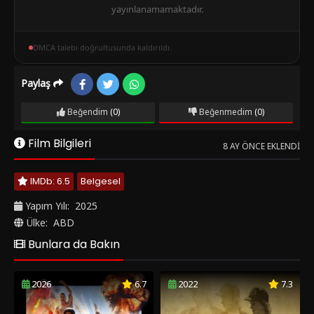
yayınlanamamaktadır.
DMCA talebi doğrultusunda kaldırıldı.
Paylaş
Beğendim
(0)
Beğenmedim
(0)
Film Bilgileri
8 AY ÖNCE EKLENDI
IMDb: 6.5
Belgesel
Yapım Yılı:
2025
Ülke:
ABD
Bunlara da Bakın
2026
6.7
2022
7.3