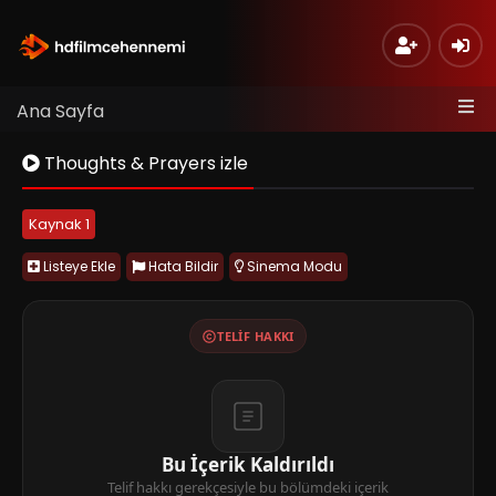
Ana Sayfa
Thoughts & Prayers izle
Kaynak 1
Listeye Ekle
Hata Bildir
Sinema Modu
TELIF HAKKI
Bu İçerik Kaldırıldı
Telif hakkı gerekçesiyle bu bölümdeki içerik