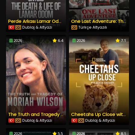
Perde Arkası Lamar Odom’ın Ölümü ve Yaşamı
One Last Adventure: The Making of Stranger Things 5
Dublaj & Altyazı
Türkçe Altyazılı
2026
6.4
2026
7.1
The Truth and Tragedy of Moriah Wilson
Cheetahs Up Close with Bertie Gregory
Dublaj & Altyazı
Dublaj & Altyazı
2026
5.5
2026
8.1