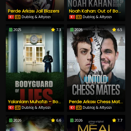
Perde Arkası Jail Blazers
Noah Kahan: Out of Body
Dublaj & Altyazı
Dublaj & Altyazı
2025
7.3
2026
6.5
Yalanların Muhafızı – Bodyguard of Lies
Perde Arkası Chess Mates – Untold: Chess Mates
Dublaj & Altyazı
Dublaj & Altyazı
2026
6.6
2026
7.7