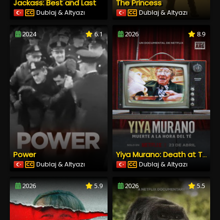
Jackass: Best and Last
The Princess
Dublaj & Altyazı
Dublaj & Altyazı
2024
6.1
2026
8.9
Power
Yiya Murano: Death at Tea Time
Dublaj & Altyazı
Dublaj & Altyazı
2026
5.9
2026
5.5