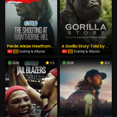
Perde Arkası Hawthorne Hill Çiftliğinde Silahlı Saldırı
A Gorilla Story: Told by David Attenborough
Dublaj & Altyazı
Dublaj & Altyazı
2026
5.5
2026
8.2