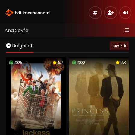
Ana Sayfa
Belgesel
Sırala
2026
6.7
2022
7.3