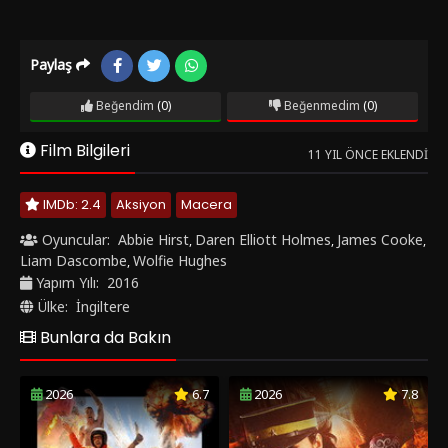
Paylaş
Beğendim
(0)
Beğenmedim
(0)
Film Bilgileri
11 YIL ÖNCE EKLENDI
IMDb: 2.4
Aksiyon
Macera
Oyuncular:
Abbie Hirst
Daren Elliott Holmes
James Cooke
,
,
,
Liam Dascombe
Wolfie Hughes
,
Yapım Yılı:
2016
Ülke:
İngiltere
Bunlara da Bakın
2026
6.7
2026
7.8