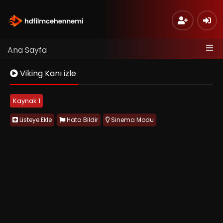
Ana Sayfa
Viking Kanı izle
Kaynak 1
Listeye Ekle
Hata Bildir
Sinema Modu