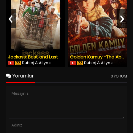
‹
›
Jackass: Best and Last
Golden Kamuy -The Abashiri Prison Raid
Dublaj & Altyazı
Dublaj & Altyazı
Yorumlar
0 YORUM