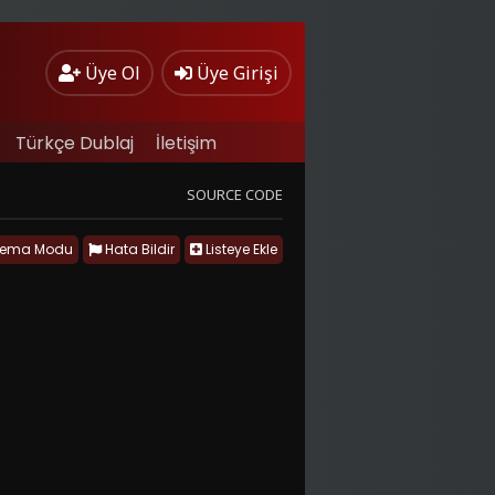
Üye Ol
Üye Girişi
Türkçe Dublaj
İletişim
SOURCE CODE
nema Modu
Hata Bildir
Listeye Ekle