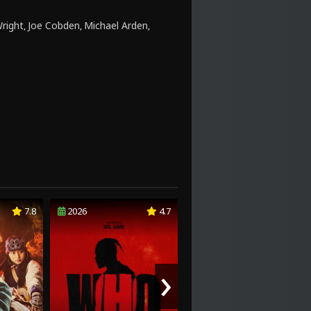
Wright
Joe Cobden
Michael Arden
,
,
,
7.8
2026
4.7
1992
6.4
›