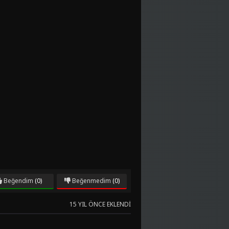
Beğendim
(0)
Beğenmedim
(0)
15 YIL ÖNCE EKLENDI