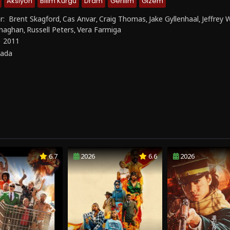
Aksiyon
Bilim Kurgu
Dram
Gerilim
Gizem
r:
Brent Skagford
Cas Anvar
Craig Thomas
Jake Gyllenhaal
Jeffrey 
,
,
,
,
onaghan
Russell Peters
Vera Farmiga
,
,
:
2011
ada
6.7
2026
6.6
2026