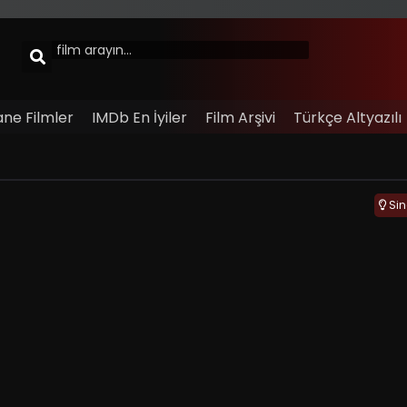
ane Filmler
IMDb En İyiler
Film Arşivi
Türkçe Altyazılı
Si