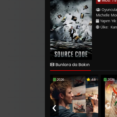
IMDb: 7.5
Oyuncula
Michelle M
Yapım Yılı
Ülke:
Kan
Bunlara da Bakın
2026
4.6
2026
‹