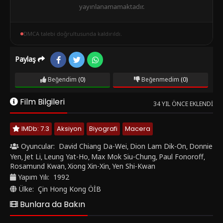
yayınlanamamaktadır.
DMCA talebi doğrultusunda kaldırıldı.
Paylaş
Beğendim
(0)
Beğenmedim
(0)
Film Bilgileri
34 YIL ÖNCE EKLENDI
IMDb: 7.3
Aksiyon
Biyografi
Macera
Oyuncular:
David Chiang Da-Wei
Dion Lam Dik-On
Donnie
,
,
Yen
Jet Li
Leung Yat-Ho
Max Mok Siu-Chung
Paul Fonoroff
,
,
,
,
,
Rosamund Kwan
Xiong Xin-Xin
Yen Shi-Kwan
,
,
Yapım Yılı:
1992
Ülke:
Çin Hong Kong ÖİB
Bunlara da Bakın