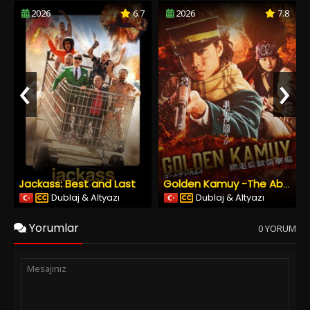
2026
6.7
2026
7.8
‹
›
Jackass: Best and Last
Golden Kamuy -The Abashiri Prison Raid
Dublaj & Altyazı
Dublaj & Altyazı
Yorumlar
0 YORUM