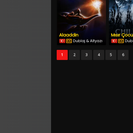
Alaaddin
Mısır Çocuk
Dublaj & Altyazı
Dubl
1
2
3
4
5
6