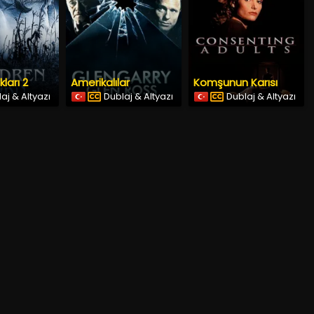
ları 2
Amerikalılar
Komşunun Karısı
aj & Altyazı
Dublaj & Altyazı
Dublaj & Altyazı