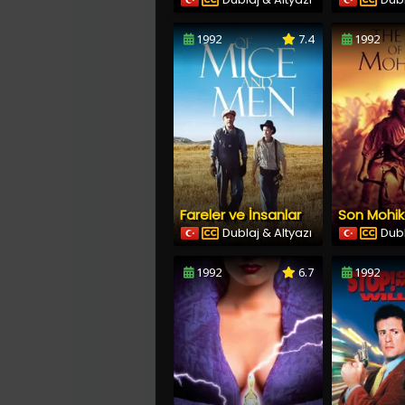
1992
7.4
1992
Fareler ve İnsanlar
Son Mohi
Dublaj & Altyazı
Dubl
1992
6.7
1992