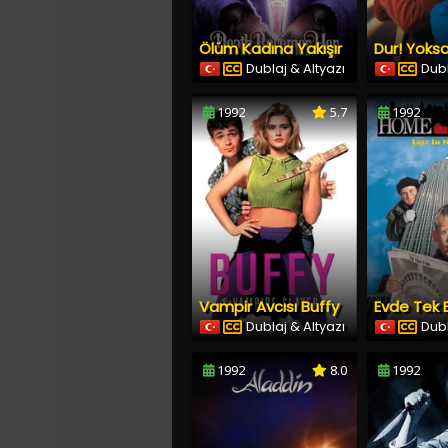
Ölüm Kadına Yakışır
Dublaj & Altyazı
Dubl
1992
5.7
1992
Vampir Avcısı Buffy
Evde Tek 
Dublaj & Altyazı
Dubl
1992
8.0
1992