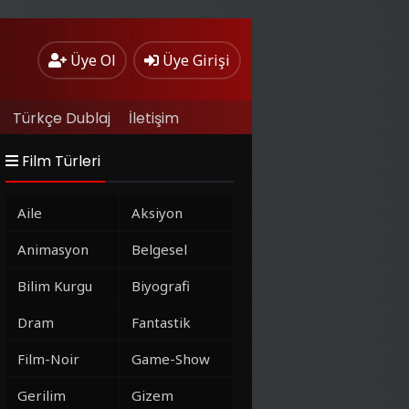
Üye Ol
Üye Girişi
Türkçe Dublaj
İletişim
Film Türleri
Aile
Aksiyon
Animasyon
Belgesel
Bilim Kurgu
Biyografi
Dram
Fantastik
Film-Noir
Game-Show
Gerilim
Gizem