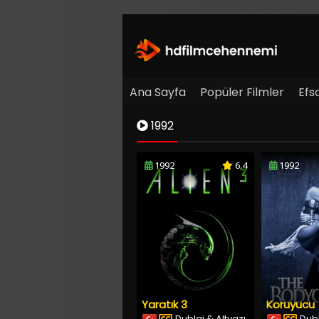
Ana Sayfa
Popüler Filmler
Efs
1992
1992
6.4
1992
Yaratık 3
Koruyucu
Dublaj & Altyazı
Dubl