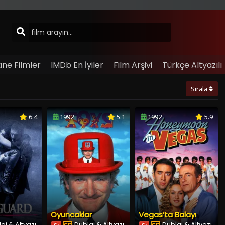
ane Filmler
IMDb En İyiler
Film Arşivi
Türkçe Altyazılı
Sırala
6.4
1992
5.1
1992
5.9
Oyuncaklar
Vegas’ta Balayı
aj & Altyazı
Dublaj & Altyazı
Dublaj & Altyazı