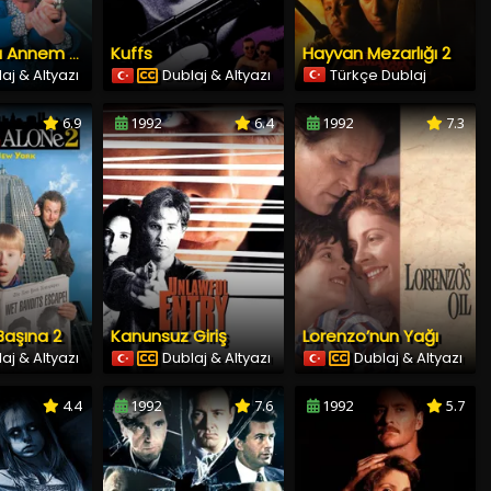
Kuffs
Hayvan Mezarlığı 2
Dur! Yoksa Annem Ateş Edecek
aj & Altyazı
Dublaj & Altyazı
Türkçe Dublaj
6.9
1992
6.4
1992
7.3
Başına 2
Kanunsuz Giriş
Lorenzo’nun Yağı
aj & Altyazı
Dublaj & Altyazı
Dublaj & Altyazı
4.4
1992
7.6
1992
5.7