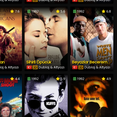
7.6
1992
5.6
1992
6.8
kan
Sihirli Öpücük
Beyazlar Beceremez
aj & Altyazı
Dublaj & Altyazı
Dublaj & Altyazı
4.4
1992
5.9
1992
4.9