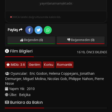
yayınlanamamaktadır.
DMCA talebi doğrultusunda kaldırıldı.
Paylaş
Beğendim
(0)
Beğenmedim
(0)
Film Bilgileri
16 YIL ÖNCE EKLENDI
IMDb: 3.6
Gerilim
Korku
Romantik
Oyuncular:
Eric Godon
Helena Coppejans
Jonathan
,
,
Demurger
Miguel Molina
Nicolas Gob
Philippe Nahon
Pierre
,
,
,
,
Nisse
Yapım Yılı:
2010
Ülke:
Belçika
Bunlara da Bakın