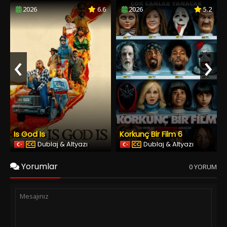
2026
6.6
2026
5.2
‹
›
Is God Is
Korkunç Bir Film 6
Dublaj & Altyazı
Dublaj & Altyazı
Yorumlar
0 YORUM