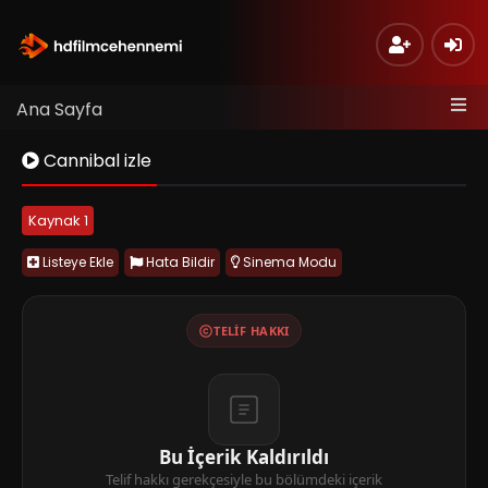
Ana Sayfa
Cannibal izle
Kaynak 1
Listeye Ekle
Hata Bildir
Sinema Modu
TELIF HAKKI
Bu İçerik Kaldırıldı
Telif hakkı gerekçesiyle bu bölümdeki içerik