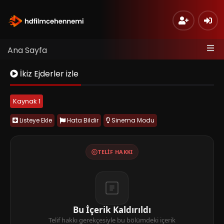
Ana Sayfa
İkiz Ejderler izle
Kaynak 1
Listeye Ekle
Hata Bildir
Sinema Modu
TELIF HAKKI
Bu İçerik Kaldırıldı
Telif hakkı gerekçesiyle bu bölümdeki içerik