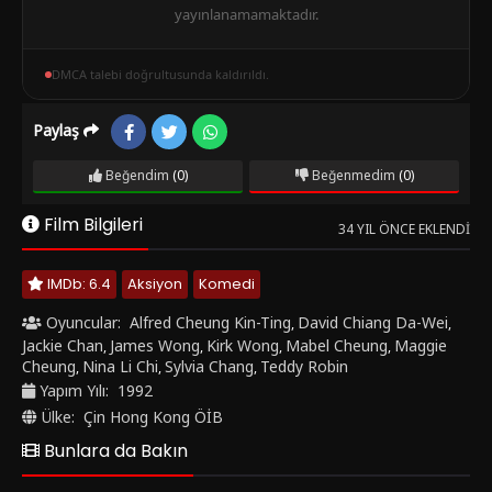
yayınlanamamaktadır.
DMCA talebi doğrultusunda kaldırıldı.
Paylaş
Beğendim
(0)
Beğenmedim
(0)
Film Bilgileri
34 YIL ÖNCE EKLENDI
IMDb: 6.4
Aksiyon
Komedi
Oyuncular:
Alfred Cheung Kin-Ting
David Chiang Da-Wei
,
,
Jackie Chan
James Wong
Kirk Wong
Mabel Cheung
Maggie
,
,
,
,
Cheung
Nina Li Chi
Sylvia Chang
Teddy Robin
,
,
,
Yapım Yılı:
1992
Ülke:
Çin Hong Kong ÖİB
Bunlara da Bakın