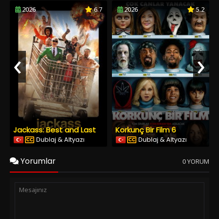
2026
6.7
2026
5.2
‹
›
Jackass: Best and Last
Korkunç Bir Film 6
Dublaj & Altyazı
Dublaj & Altyazı
Yorumlar
0 YORUM