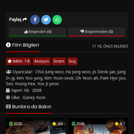
Paylaş
Beğendim
(0)
Beğenmedim
(0)
Film Bilgileri
11 YIL ÖNCE EKLENDI
IMDb: 7.8
Aksiyon
Dram
Suç
Oyuncular:
Choi Jung-woo
Ha Jung-woo
Jo Deok-jae
Jung
,
,
,
In-gi
Kim Yoo-jung
Kim Yoon-seok
Oh Yeon-ah
Park Hyo-joo
,
,
,
,
,
Seo Young-hee
Yoo Ji-yeon
,
Yapım Yılı:
2008
Ülke:
Güney Kore
Bunlara da Bakın
2026
4.6
2026
6.7