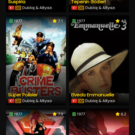
Suspiria
Tepenin Gözleri
Dublaj & Altyazı
Dublaj & Altyazı
1977
7.1
1977
4.0
Süper Polisler
Elveda Emmanuelle
Dublaj & Altyazı
Dublaj & Altyazı
1977
7.0
1977
6.2