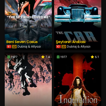
Beni Seven Casus
Şeytanın Arabası
Dublaj & Altyazı
Dublaj & Altyazı
1977
7.4
1977
6.1