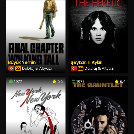
Büyük Yemin
Şeytan II: Aykırı
Dublaj & Altyazı
Dublaj & Altyazı
1977
6.6
1977
6.4