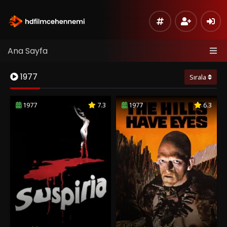
Ana Sayfa
1977
Sırala
1977
7.3
1977
6.3