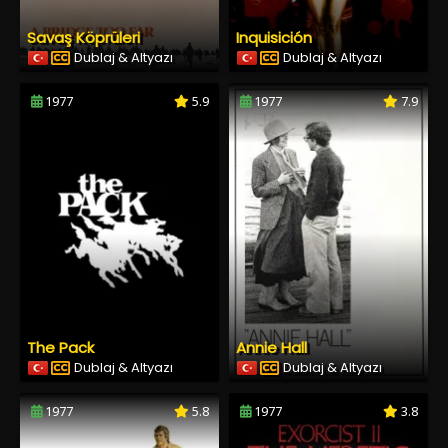
Savaş Köprüleri
Inquisición
Dublaj & Altyazı
Dublaj & Altyazı
1977
5.9
1977
7.9
The Pack
Annie Hall
Dublaj & Altyazı
Dublaj & Altyazı
1977
5.8
1977
3.8