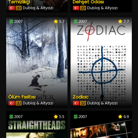
Temizlikçi
Dehşet Odası
Dublaj & Altyazı
Dublaj & Altyazı
2007
5.7
2007
7.7
Ölüm Fısıltısı
Zodiac
Dublaj & Altyazı
Dublaj & Altyazı
2007
5.5
2007
6.9