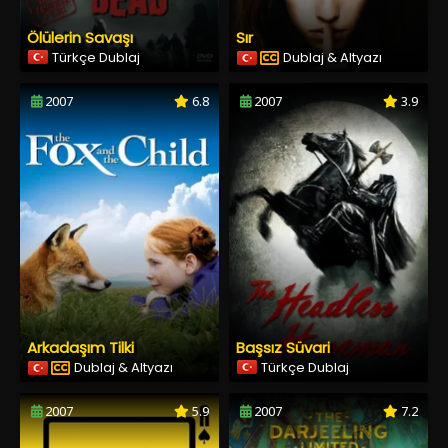
Ölülerin Savaşı
Sır
Türkçe Dublaj
Dublaj & Altyazı
2007
6.8
2007
3.9
Arkadaşım Tilki
Başsız Süvari
Dublaj & Altyazı
Türkçe Dublaj
2007
5.9
2007
7.2