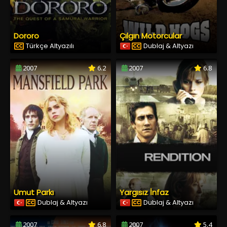
Dororo
Çılgın Motorcular
Türkçe Altyazılı
Dublaj & Altyazı
2007
6.2
2007
6.8
Umut Parkı
Yargısız İnfaz
Dublaj & Altyazı
Dublaj & Altyazı
2007
6.8
2007
5.4