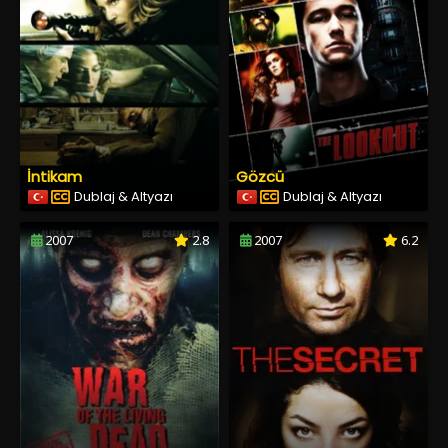
İntikam
Gözcü
Dublaj & Altyazı
Dublaj & Altyazı
2007
2.8
2007
6.2