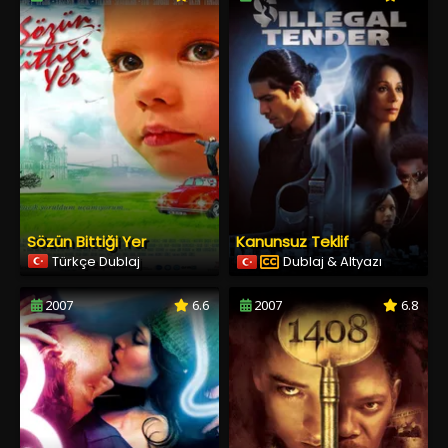
Sözün Bittiği Yer
Kanunsuz Teklif
Türkçe Dublaj
Dublaj & Altyazı
2007
6.6
2007
6.8