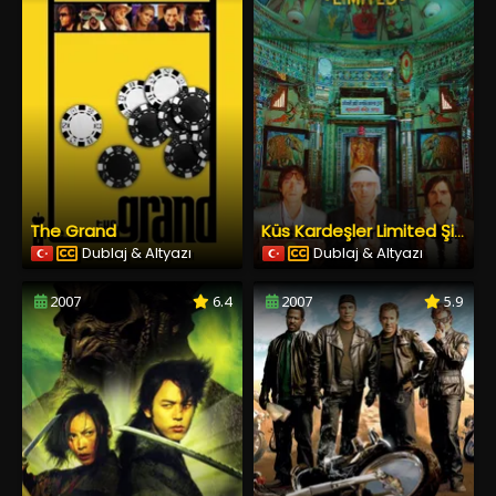
The Grand
Küs Kardeşler Limited Şirketi
Dublaj & Altyazı
Dublaj & Altyazı
2007
6.4
2007
5.9