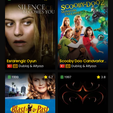
Esrarengiz Oyun
Scooby Doo Canavarlar Kaçtı
Dublaj & Altyazı
Dublaj & Altyazı
1999
6.7
1997
3.8