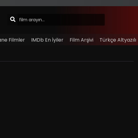
ane Filmler
IMDb En İyiler
Film Arşivi
Türkçe Altyazılı