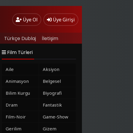
Üye Ol
Üye Girişi
Türkçe Dublaj
İletişim
Film Türleri
Aile
Aksiyon
Animasyon
Belgesel
Bilim Kurgu
Biyografi
Dram
Fantastik
Film-Noir
Game-Show
Gerilim
Gizem