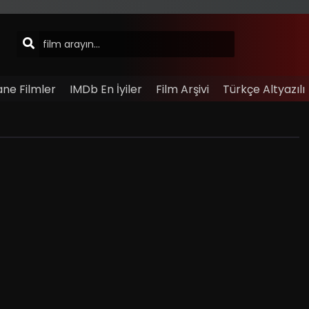
ane Filmler
IMDb En İyiler
Film Arşivi
Türkçe Altyazılı