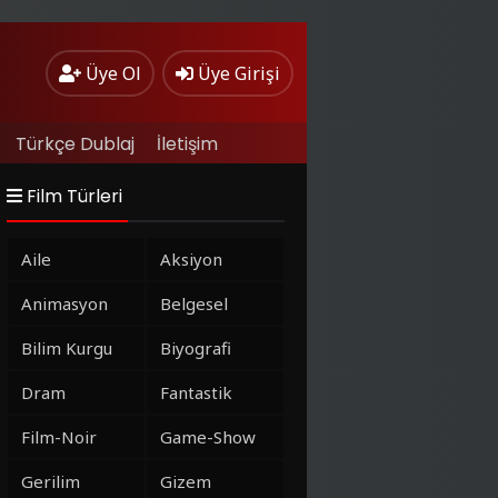
Üye Ol
Üye Girişi
Türkçe Dublaj
İletişim
Film Türleri
Aile
Aksiyon
Animasyon
Belgesel
Bilim Kurgu
Biyografi
Dram
Fantastik
Film-Noir
Game-Show
Gerilim
Gizem