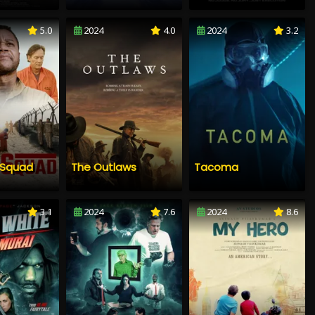
5.0
2024
4.0
2024
3.2
g Squad
The Outlaws
Tacoma
3.1
2024
7.6
2024
8.6