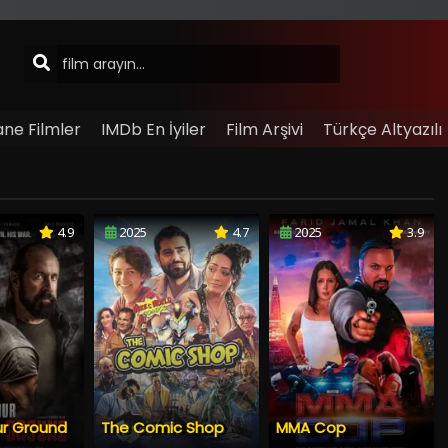
ane Filmler
IMDb En İyiler
Film Arşivi
Türkçe Altyazılı
4.9
2025
4.7
2025
3.9
ur Ground
The Comic Shop
MMA Cop