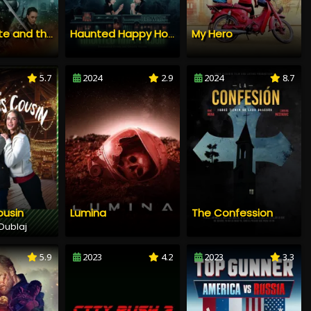
My Hero
Snow White and the 7 Samurai
Haunted Happy Hour
5.7
2024
2.9
2024
8.7
ousin
Lumina
The Confession
Dublaj
5.9
2023
4.2
2023
3.3