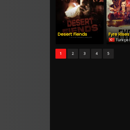
Desert Fiends
Fyre Rises
Türkçe 
1
2
3
4
5