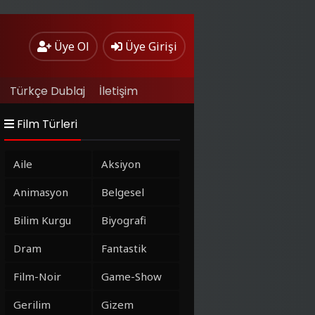
Üye Ol
Üye Girişi
Türkçe Dublaj
İletişim
Film Türleri
Aile
Aksiyon
Animasyon
Belgesel
Bilim Kurgu
Biyografi
Dram
Fantastik
Film-Noir
Game-Show
Gerilim
Gizem