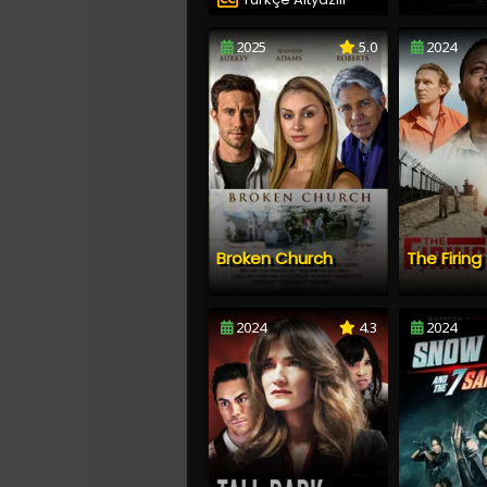
2025
5.0
2024
Broken Church
The Firin
2024
4.3
2024