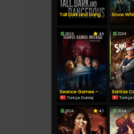
Tall Dark and Dangerous
2024
4.6
2024
Santas C
Seance Games – Metaxu
Türkçe Dublaj
Türkçe 
2024
4.1
2024