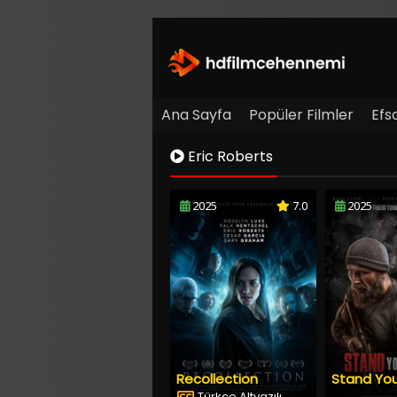
Ana Sayfa
Popüler Filmler
Efs
Eric Roberts
2025
7.0
2025
Recollection
Stand Yo
Türkçe Altyazılı