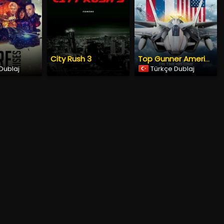
City Rush 3
Top Gunner America vs Russia
Dublaj
Türkçe Dublaj