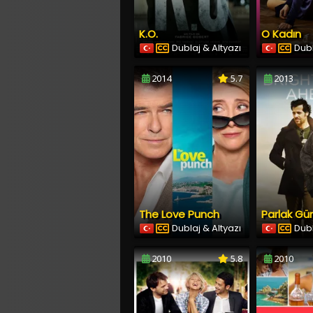
K.O.
O Kadın
Dublaj & Altyazı
Dubl
2014
5.7
2013
The Love Punch
Dublaj & Altyazı
Dubl
2010
5.8
2010