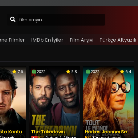
ane Filmler
IMDb En İyiler
Film Arşivi
Türkçe Altyazılı
7.6
2022
5.8
2022
6.4
sto Kontu
The Takedown
Herkes Jeanneı Sever
ltyazılı
Dublaj & Altyazı
Türkçe Altyazılı