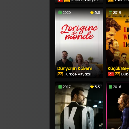
2020
5.8
2019
Dünyanın Kökeni
Türkçe Altyazılı
Dubl
2017
5.5
2016