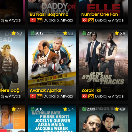
Bu Nasıl Boşanma
Number One Fan
aj & Altyazı
Dublaj & Altyazı
Dublaj & Altyazı
6.3
2012
5.3
2012
5.8
Avanak Ajanlar
Zoraki İkili
Parlak Günlere Doğru
aj & Altyazı
Dublaj & Altyazı
Dublaj & Altyazı
7.1
2010
5.4
2000
6.9