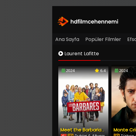
Ana Sayfa
Popüler Filmler
Efs
Laurent Lafitte
2024
6.4
2024
Monte Cri
Meet the Barbarians
Dublaj & Altyazı
Türkçe A