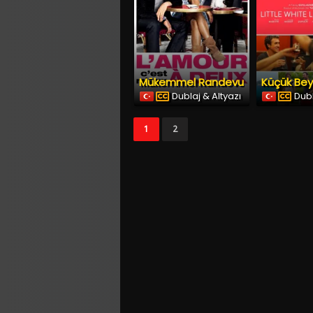
Mükemmel Randevu
Dublaj & Altyazı
Dubl
1
2