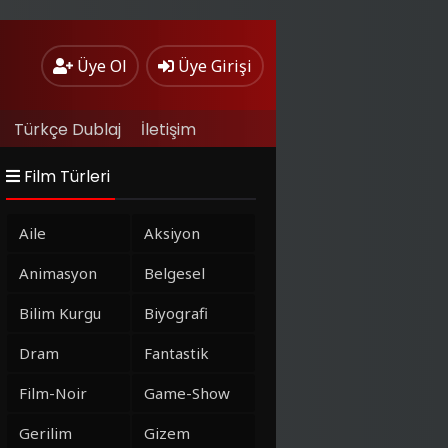
Üye Ol
Üye Girişi
Türkçe Dublaj
İletişim
Film Türleri
Aile
Aksiyon
Animasyon
Belgesel
Bilim Kurgu
Biyografi
Dram
Fantastik
Film-Noir
Game-Show
Gerilim
Gizem