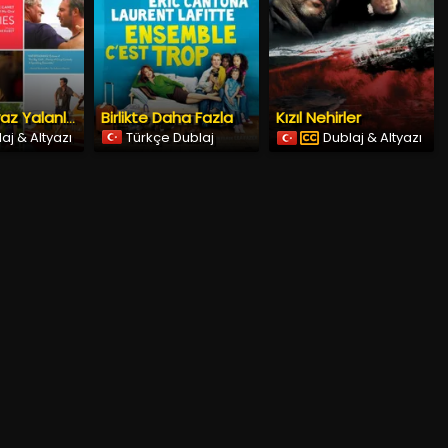
Birlikte Daha Fazla
Kızıl Nehirler
Küçük Beyaz Yalanlar
aj & Altyazı
Türkçe Dublaj
Dublaj & Altyazı