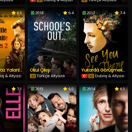
6.5
2018
6.4
2017
7.4
Okul Çıkışı
Küçük Beyaz Yalanlar Devam Ediyor
Yukarda Görüşmek Üzere
aj & Altyazı
Türkçe Altyazılı
Dublaj & Altyazı
7.1
2015
6.0
2014
6.5