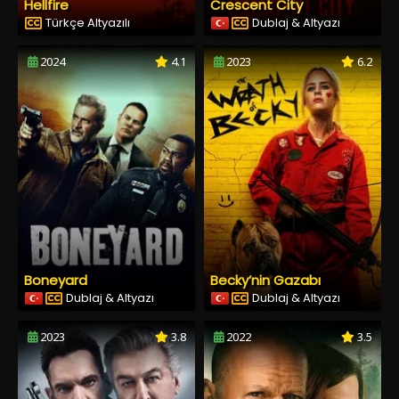
Hellfire
Crescent City
Türkçe Altyazılı
Dublaj & Altyazı
2024
4.1
2023
6.2
Boneyard
Becky’nin Gazabı
Dublaj & Altyazı
Dublaj & Altyazı
2023
3.8
2022
3.5