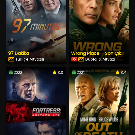
97 Dakika
Wrong Place – Son Çıkmaz
Türkçe Altyazılı
Dublaj & Altyazı
2022
3.0
2021
3.4