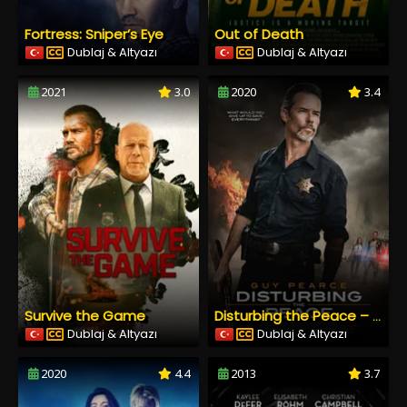
Fortress: Sniper’s Eye
Out of Death
Dublaj & Altyazı
Dublaj & Altyazı
2021
3.0
2020
3.4
Survive the Game
Disturbing the Peace – Huzur Bozanlar
Dublaj & Altyazı
Dublaj & Altyazı
2020
4.4
2013
3.7