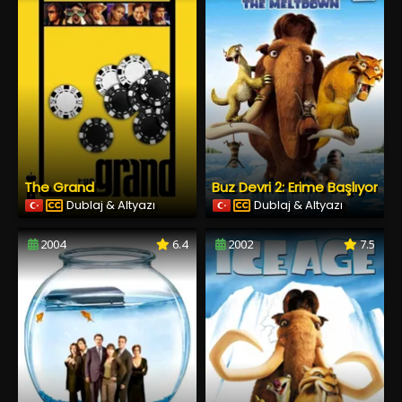
The Grand
Buz Devri 2: Erime Başlıyor
Dublaj & Altyazı
Dublaj & Altyazı
2004
6.4
2002
7.5