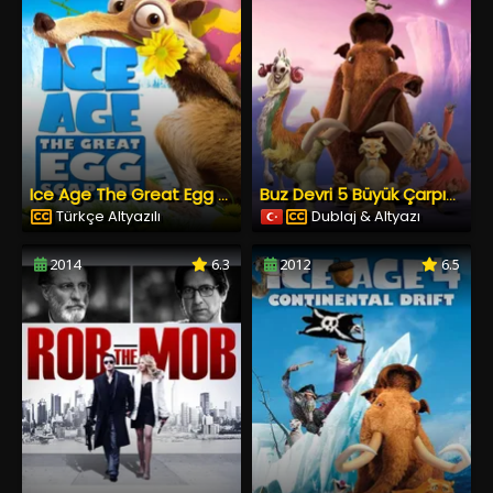
Ice Age The Great Egg Scapade
Buz Devri 5 Büyük Çarpışma
Türkçe Altyazılı
Dublaj & Altyazı
2014
6.3
2012
6.5