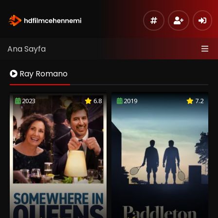
Ana Sayfa
Ray Romano
2023
6.8
2019
7.2