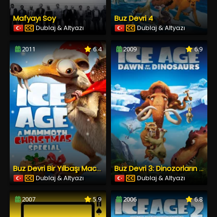
Mafyayı Soy
Buz Devri 4
Dublaj & Altyazı
Dublaj & Altyazı
2011
6.4
2009
6.9
Buz Devri Bir Yılbaşı Macerası
Buz Devri 3: Dinozorların Şafağı
Dublaj & Altyazı
Dublaj & Altyazı
2007
5.9
2006
6.8