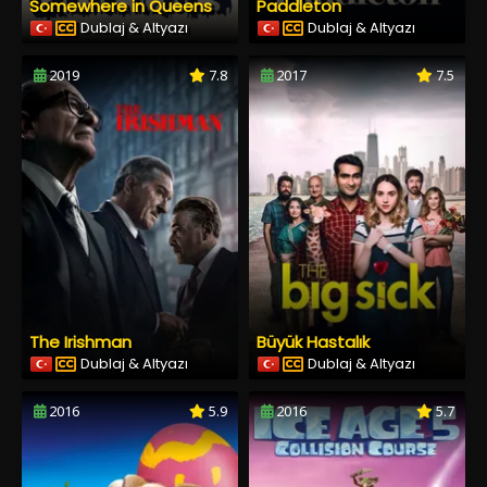
Somewhere in Queens
Paddleton
Dublaj & Altyazı
Dublaj & Altyazı
2019
7.8
2017
7.5
The Irishman
Büyük Hastalık
Dublaj & Altyazı
Dublaj & Altyazı
2016
5.9
2016
5.7